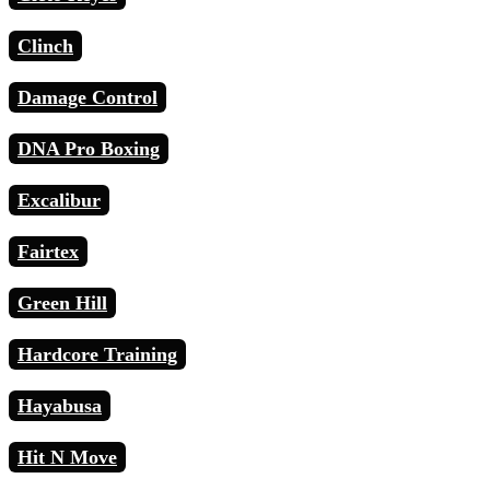
Clinch
Damage Control
DNA Pro Boxing
Excalibur
Fairtex
Green Hill
Hardcore Training
Hayabusa
Hit N Move