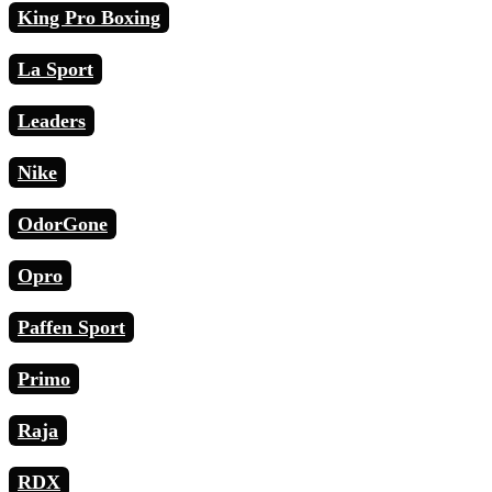
King Pro Boxing
La Sport
Leaders
Nike
OdorGone
Opro
Paffen Sport
Primo
Raja
RDX