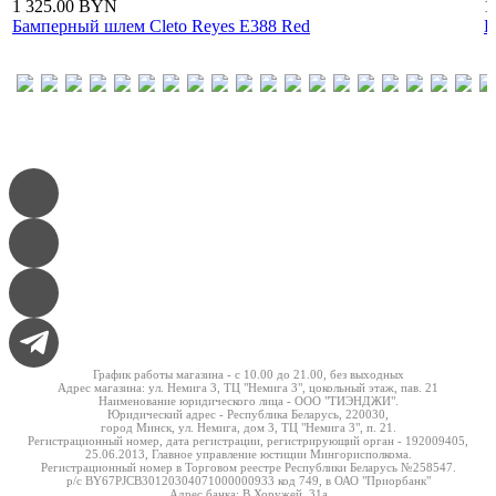
1 325.00
BYN
1
Бамперный шлем Cleto Reyes E388 Red
Б
График работы магазина - c 10.00 до 21.00, без выходных
Адрес магазина: ул. Немига 3, ТЦ "Немига 3", цокольный этаж, пав. 21
Наименование юридического лица - ООО "ТИЭНДЖИ".
Юридический адрес - Республика Беларусь, 220030,
город Минск, ул. Немига, дом 3, ТЦ "Немига 3", п. 21.
Регистрационный номер, дата регистрации, регистрирующий орган - 192009405,
25.06.2013, Главное управление юстиции Мингорисполкома.
Регистрационный номер в Торговом реестре Республики Беларусь №258547.
р/с BY67PJCB30120304071000000933 код 749, в ОАО "Приорбанк"
Адрес банка: В.Хоружей, 31а