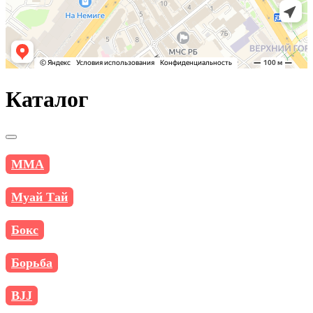
Каталог
MMA
Муай Тай
Бокс
Борьба
BJJ