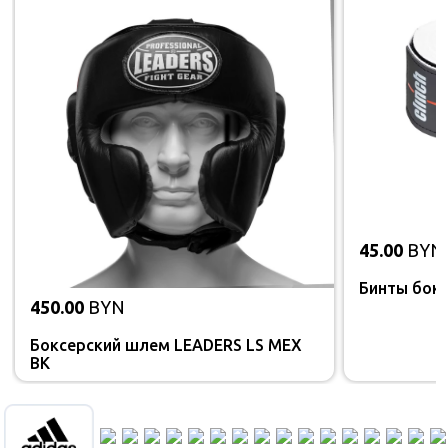
45.00
BYN
Бинты бокс
450.00
BYN
Боксерский шлем LEADERS LS MEX
BK