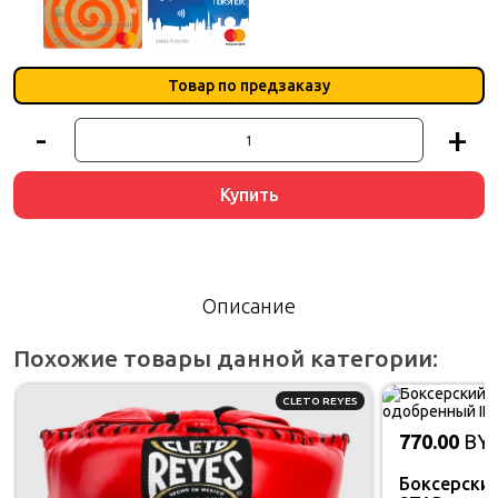
Товар по предзаказу
-
+
Купить
Описание
Похожие товары данной категории:
CLETO REYES
770.00
BY
Боксерский