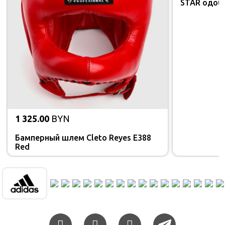
STAR одоб
1 325.00
BYN
Бамперный шлем Cleto Reyes E388
Red