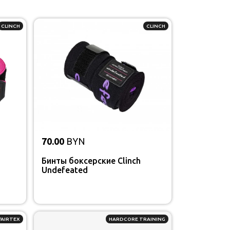
CLINCH
CLINCH
70.00
BYN
Бинты боксерские Clinch
Undefeated
FAIRTEX
HARDCORE TRAINING