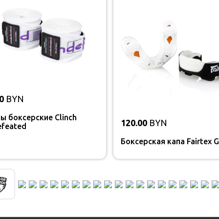
0
BYN
ы боксерские Clinch
120.00
BYN
feated
Боксерская капа Fairtex G