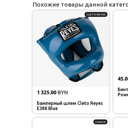
Похожие товары данной катег
CLETO REYES
45.0
Бинт
1 325.00
BYN
Powe
Бамперный шлем Cleto Reyes
E388 Blue
CLINCH