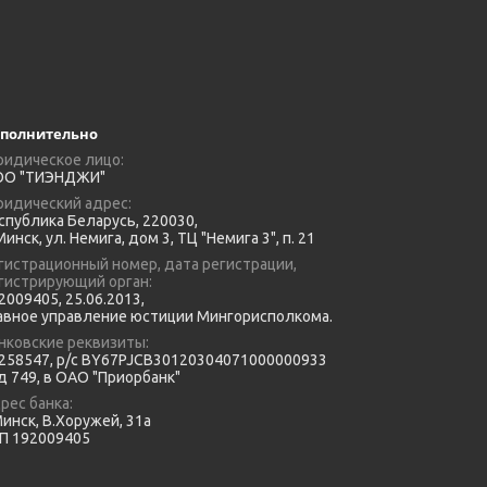
полнительно
идическое лицо:
О "ТИЭНДЖИ"
идический адрес:
спублика Беларусь, 220030,
 Минск, ул. Немига, дом 3, ТЦ "Немига 3", п. 21
гистрационный номер, дата регистрации,
гистрирующий орган:
2009405, 25.06.2013,
авное управление юстиции Мингорисполкома.
нковские реквизиты:
58547, р/с BY67PJCB30120304071000000933
д 749, в ОАО "Приорбанк"
рес банка:
Минск, В.Хоружей, 31а
П 192009405