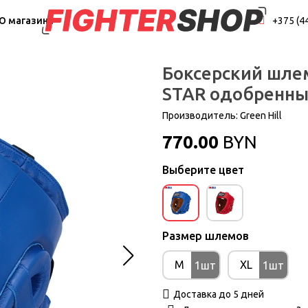
О магазине
+375 (4
Боксерский шлем
STAR одобренны
Производитель:
Green Hill
770.00
BYN
Выберите цвет
Размер шлемов
M
XL
1шт
1шт
Доставка до 5 дней