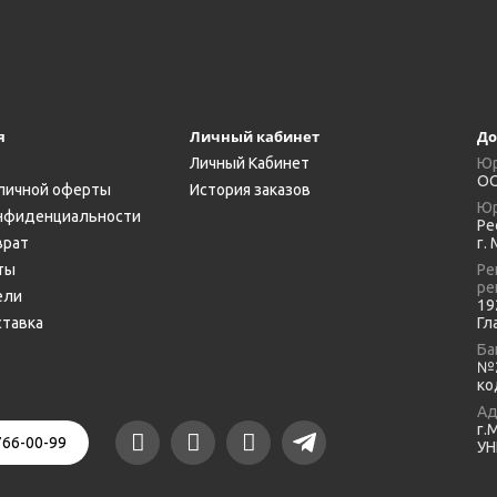
я
Личный кабинет
До
Личный Кабинет
Юр
ОО
личной оферты
История заказов
Юр
нфиденциальности
Ре
врат
г.
ты
Ре
ре
ели
19
ставка
Гл
Ба
№2
ко
Ад
г.
766-00-99
УН