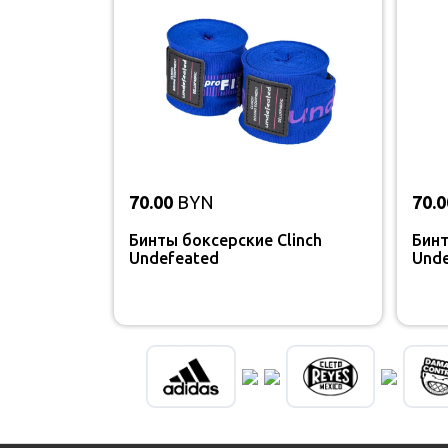
70.00
BYN
70.0
Бинты боксерские Clinch
Бинт
Undefeated
Unde