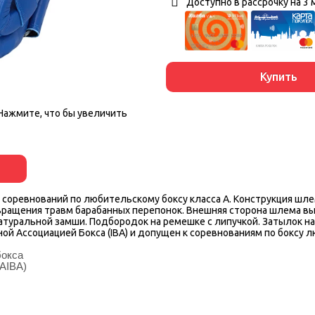
Доступно в рассрочку на 3 
Купить
Нажмите, что бы увеличить
я соревнований по любительскому боксу класса A. Конструкция шл
ащения травм барабанных перепонок. Внешняя сторона шлема вы
 натуральной замши. Подбородок на ремешке с липучкой. Затылок н
 Ассоциацией Бокса (IBA) и допущен к соревнованиям по боксу л
бокса
AIBA)