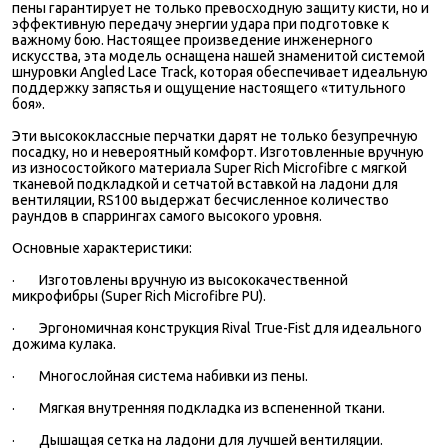
пены гарантирует не только превосходную защиту кисти, но и
эффективную передачу энергии удара при подготовке к
важному бою. Настоящее произведение инженерного
искусства, эта модель оснащена нашей знаменитой системой
шнуровки Angled Lace Track, которая обеспечивает идеальную
поддержку запястья и ощущение настоящего «титульного
боя».
Эти высококлассные перчатки дарят не только безупречную
посадку, но и невероятный комфорт. Изготовленные вручную
из износостойкого материала Super Rich Microfibre с мягкой
тканевой подкладкой и сетчатой вставкой на ладони для
вентиляции, RS100 выдержат бесчисленное количество
раундов в спаррингах самого высокого уровня.
Основные характеристики:
· Изготовлены вручную из высококачественной
микрофибры (Super Rich Microfibre PU).
· Эргономичная конструкция Rival True-Fist для идеального
дожима кулака.
· Многослойная система набивки из пены.
· Мягкая внутренняя подкладка из вспененной ткани.
· Дышащая сетка на ладони для лучшей вентиляции.