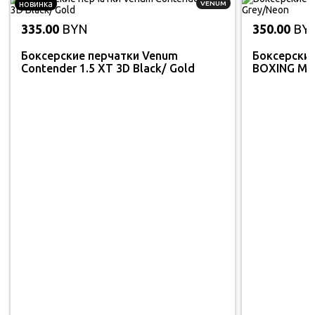
новинка
VENUM
335.00
BYN
350.00
BY
Боксерские перчатки Venum
Боксерски
Contender 1.5 XT 3D Black/ Gold
BOXING MT