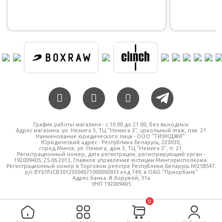
График работы магазина - c 10.00 до 21.00, без выходных
Адрес магазина: ул. Немига 3, ТЦ "Немига 3", цокольный этаж, пав. 21
Наименование юридического лица - ООО "ТИЭНДЖИ".
Юридический адрес - Республика Беларусь, 220030,
город Минск, ул. Немига, дом 3, ТЦ "Немига 3", п. 21.
Регистрационный номер, дата регистрации, регистрирующий орган -
192009405, 25.06.2013, Главное управление юстиции Мингорисполкома.
Регистрационный номер в Торговом реестре Республики Беларусь №258547.
р/с BY67PJCB30120304071000000933 код 749, в ОАО "Приорбанк"
Адрес банка: В.Хоружей, 31а
УНП 192009405
0