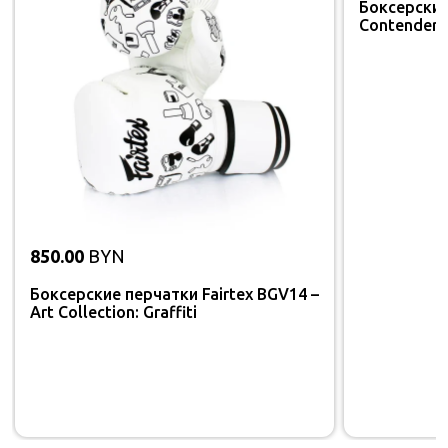
Боксерски
Contender 1
850.00
BYN
Боксерские перчатки Fairtex BGV14 –
Art Collection: Graffiti