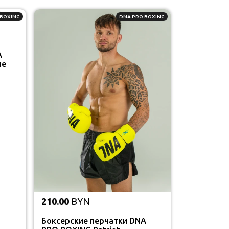
 BOXING
DNA PRO BOXING
A
ые
210.00
BYN
Боксерские перчатки DNA