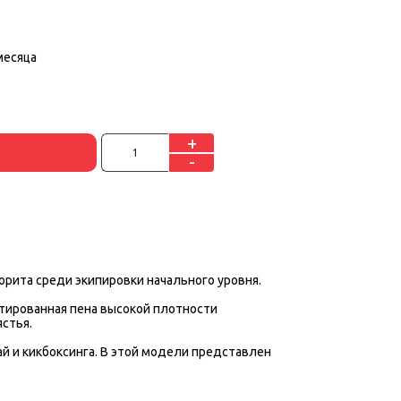
месяца
+
-
орита среди экипировки начального уровня.
ктированная пена высокой плотности
стья.
й и кикбоксинга. В этой модели представлен