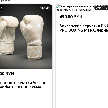
ка
VENUM
DNA PRO
450.00
BYN
Боксерские перчатки DN
PRO BOXING MTRX, черн
00
BYN
ерские перчатки Venum
ender 1.5 XT 3D Cream