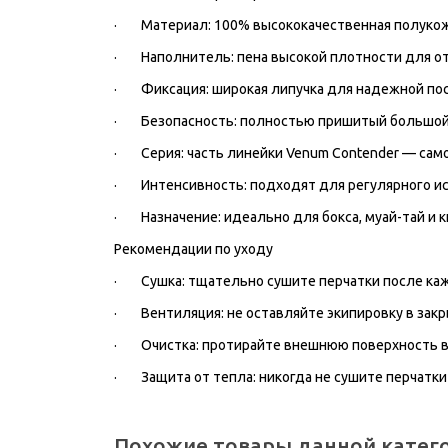
·
Материал:
100% высококачественная полукож
·
Наполнитель:
пена высокой плотности для о
·
Фиксация:
широкая липучка для надежной пос
·
Безопасность:
полностью пришитый большой 
·
Серия:
часть линейки Venum Contender — само
·
Интенсивность:
подходят для регулярного ис
·
Назначение:
идеально для бокса, муай-тай и к
Рекомендации по уходу
·
Сушка:
тщательно сушите перчатки после каж
·
Вентиляция:
не оставляйте экипировку в зак
·
Очистка:
протирайте внешнюю поверхность вл
·
Защита от тепла:
никогда не сушите перчатки
Похожие товары данной катег