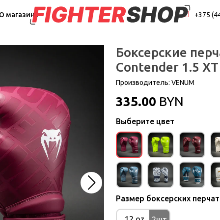
О магазине
+375 (4
Боксерские пер
Contender 1.5 XT
Производитель:
VENUM
335.00
BYN
Выберите цвет
Размер боксерских перча
12 oz
2шт