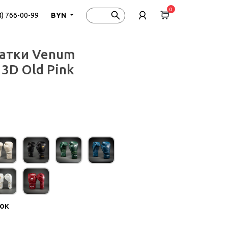
0
4) 766-00-99
BYN
чатки Venum
 3D Old Pink
ток