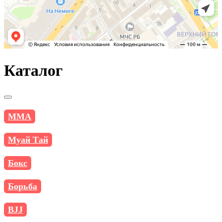
Каталог
MMA
Муай Тай
Бокс
Борьба
BJJ