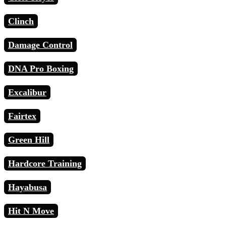
Clinch
Damage Control
DNA Pro Boxing
Excalibur
Fairtex
Green Hill
Hardcore Training
Hayabusa
Hit N Move