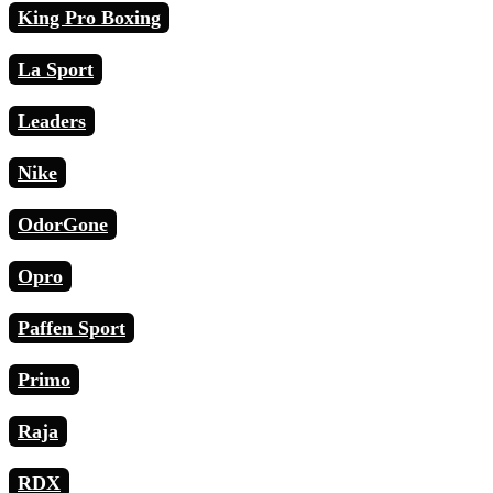
King Pro Boxing
La Sport
Leaders
Nike
OdorGone
Opro
Paffen Sport
Primo
Raja
RDX