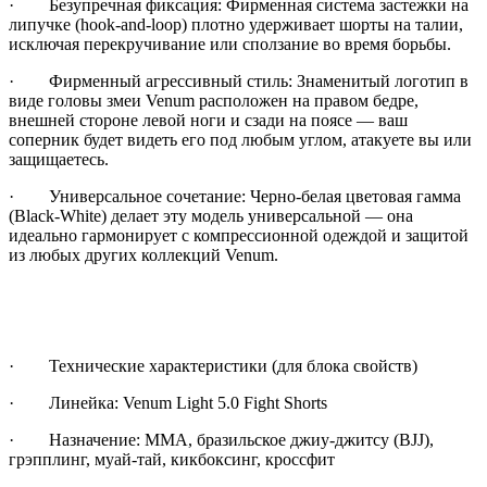
·
Безупречная фиксация: Фирменная система застежки на
липучке (hook-and-loop) плотно удерживает шорты на талии,
исключая перекручивание или сползание во время борьбы.
·
Фирменный агрессивный стиль: Знаменитый логотип в
виде головы змеи Venum расположен на правом бедре,
внешней стороне левой ноги и сзади на поясе — ваш
соперник будет видеть его под любым углом, атакуете вы или
защищаетесь.
·
Универсальное сочетание: Черно-белая цветовая гамма
(Black-White) делает эту модель универсальной — она
идеально гармонирует с компрессионной одеждой и защитой
из любых других коллекций Venum.
·
Технические характеристики (для блока свойств)
·
Линейка: Venum Light 5.0 Fight Shorts
·
Назначение: ММА, бразильское джиу-джитсу (BJJ),
грэпплинг, муай-тай, кикбоксинг, кроссфит