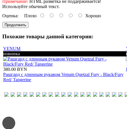
Примечание:
HTML разметка не поддерживается!
Используйте обычный текст.
Оценка:
Плохо
Хорошо
Продолжить
Похожие товары данной категории:
VENUM
новинка
н
1
380.00
BYN
Б
Рашгард с длинным рукавом Venum Quetzal Fury - Black/Fury
Red/ Tangerine