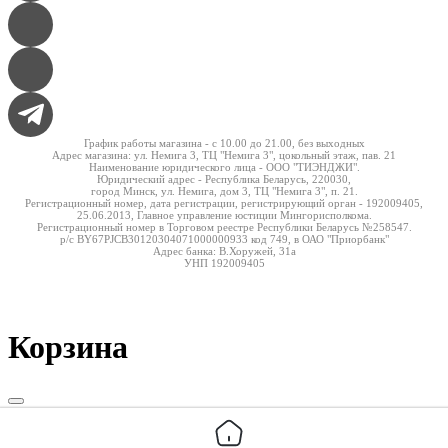
График работы магазина - c 10.00 до 21.00, без выходных
Адрес магазина: ул. Немига 3, ТЦ "Немига 3", цокольный этаж, пав. 21
Наименование юридического лица - ООО "ТИЭНДЖИ".
Юридический адрес - Республика Беларусь, 220030,
город Минск, ул. Немига, дом 3, ТЦ "Немига 3", п. 21.
Регистрационный номер, дата регистрации, регистрирующий орган - 192009405,
25.06.2013, Главное управление юстиции Мингорисполкома.
Регистрационный номер в Торговом реестре Республики Беларусь №258547.
р/с BY67PJCB30120304071000000933 код 749, в ОАО "Приорбанк"
Адрес банка: В.Хоружей, 31а
УНП 192009405
Корзина