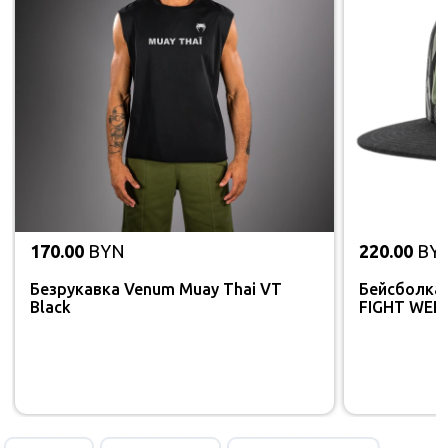
170.00
BYN
220.00
BY
Безрукавка Venum Muay Thai VT
Бейсболка
Black
FIGHT WEEK