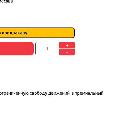
месяца
о предзаказу
+
-
 неограниченную свободу движений, а премиальный