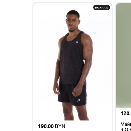
BOXRAW
120.
Май
190.00
BYN
R.O.