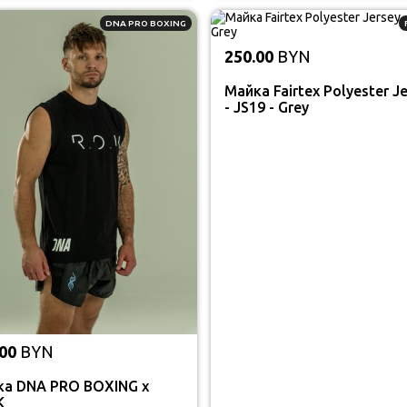
DNA PRO BOXING
250.00
BYN
Майка Fairtex Polyester J
- JS19 - Grey
00
BYN
ка DNA PRO BOXING x
K