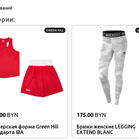
ований
ории:
GREEN HILL
00
BYN
175.00
BYN
ерская форма Green Hill
Брюки женские LEGGING
дарта IBA
EXTEND BLANC