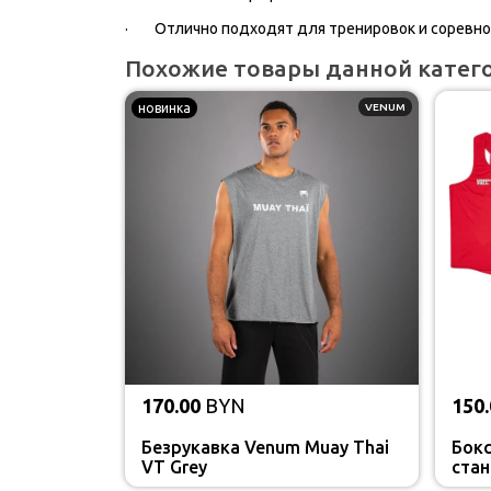
· Отлично подходят для тренировок и соревн
Похожие товары данной катег
новинка
VENUM
170.00
BYN
150.
Безрукавка Venum Muay Thai
Бокс
VT Grey
стан