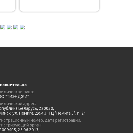
полнительно
идическое лицо:
О "ТИЭНДЖИ"
идический адрес:
спублика Беларусь, 220030,
 Минск, ул. Немига, дом 3, ТЦ "Немига 3", п. 21
гистрационный номер, дата регистрации,
гистрирующий орган:
2009405, 25.06.2013,