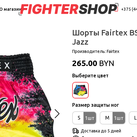
О магазине
+375 (4
Шорты Fairtex BS
Jazz
Производитель:
Fairtex
265.00
BYN
Выберите цвет
Размер защиты ног
S
M
L
1шт
1шт
Доставка до 5 дней