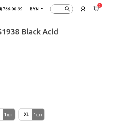
0
4) 766-00-99
BYN
1938 Black Acid
XL
1шт
1шт