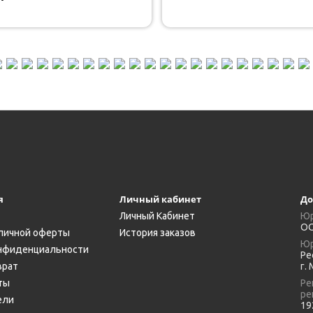
я
Личный кабинет
До
Личный Кабинет
Юр
ОО
личной оферты
История заказов
Юр
нфиденциальности
Ре
врат
г.
ты
Ре
ре
ели
19