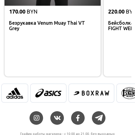
170.00
BYN
220.00
BY
Безрукавка Venum Muay Thai VT
Бейсболка
Grey
FIGHT WEEK
График работы магазина - c 10.00 до 21.00, без выходных