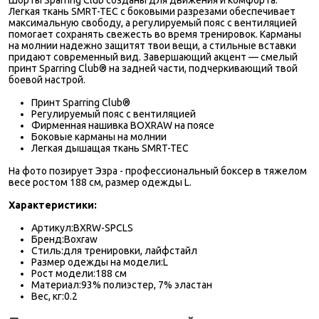
Шорты Sparring Club созданы для движения и комфорта.
Легкая ткань SMRT-TEC с боковыми разрезами обеспечивает
максимальную свободу, а регулируемый пояс с вентиляцией
помогает сохранять свежесть во время тренировок. Карманы
на молнии надежно защитят твои вещи, а стильные вставки
придают современный вид. Завершающий акцент — смелый
принт Sparring Club® на задней части, подчеркивающий твой
боевой настрой.
Принт Sparring Club®
Регулируемый пояс с вентиляцией
Фирменная нашивка BOXRAW на поясе
Боковые карманы на молнии
Легкая дышащая ткань SMRT-TEC
На фото позирует Эзра - профессиональный боксер в тяжелом
весе ростом 188 см, размер одежды L.
Характеристики:
Артикул:BXRW-SPCLS
Бренд:Boxraw
Стиль:для тренировки, лайфстайл
Размер одежды на модели:L
Рост модели:188 см
Материал:93% полиэстер, 7% эластан
Вес, кг:0.2