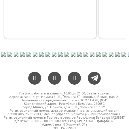
График работы магазина - c 10.00 до 21.00, без выходных
Адрес магазина: ул. Немига 3, ТЦ "Немига 3", цокольный этаж, пав. 21
Наименование юридического лица - ООО "ТИЭНДЖИ".
Юридический адрес - Республика Беларусь, 220030,
город Минск, ул. Немига, дом 3, ТЦ "Немига 3", п. 21.
Регистрационный номер, дата регистрации, регистрирующий орган -
192009405, 25.06.2013, Главное управление юстиции Мингорисполкома.
Регистрационный номер в Торговом реестре Республики Беларусь №258547.
р/с BY67PJCB30120304071000000933 код 749, в ОАО "Приорбанк"
Адрес банка: В.Хоружей, 31а
УНП 192009405