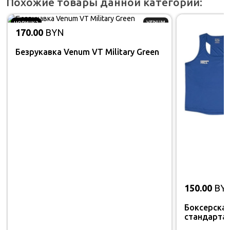
Похожие товары данной категории:
новинка
VENUM
170.00
BYN
Безрукавка Venum VT Military Green
150.00
BY
Боксерская
стандарта 