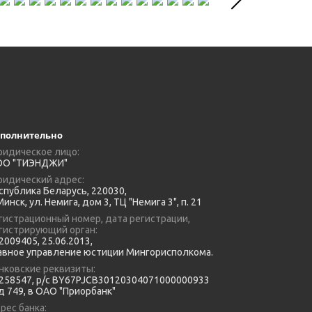
полнительно
идическое лицо:
О "ТИЭНДЖИ"
идический адрес:
спублика Беларусь, 220030,
 Минск, ул. Немига, дом 3, ТЦ "Немига 3", п. 21
гистрационный номер, дата регистрации,
гистрирующий орган:
2009405, 25.06.2013,
авное управление юстиции Мингорисполкома.
нковские реквизиты:
58547, р/с BY67PJCB30120304071000000933
д 749, в ОАО "Приорбанк"
рес банка: