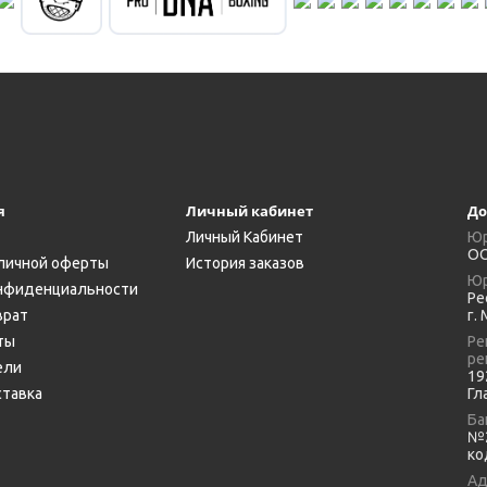
я
Личный кабинет
До
Личный Кабинет
Юр
ОО
личной оферты
История заказов
Юр
нфиденциальности
Ре
врат
г.
ты
Ре
ре
ели
19
ставка
Гл
Ба
№2
ко
Ад