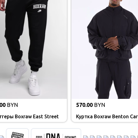
00
BYN
570.00
BYN
геры Boxraw East Street
Куртка Boxraw Benton Ca