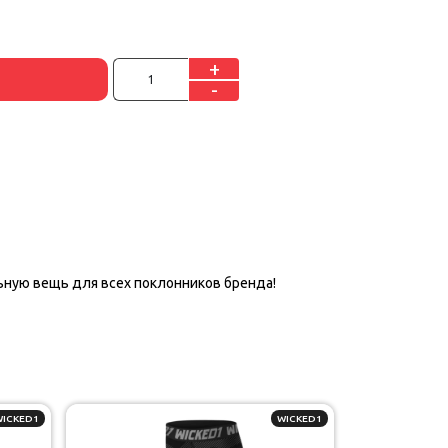
+
-
ьную вещь для всех поклонников бренда!
WICKED1
WICKED1