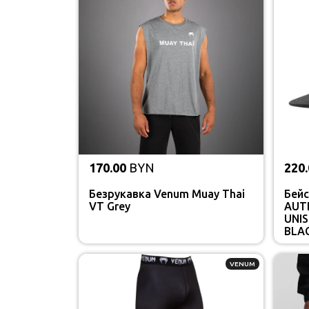
170.00
BYN
220.
Безрукавка Venum Muay Thai
Бей
VT Grey
AUT
UNI
BLA
VENUM