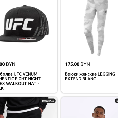
00
BYN
175.00
BYN
сболка UFC VENUM
Брюки женские LEGGING
HENTIC FIGHT NIGHT
EXTEND BLANC
SEX WALKOUT HAT -
CK
BOXRAW