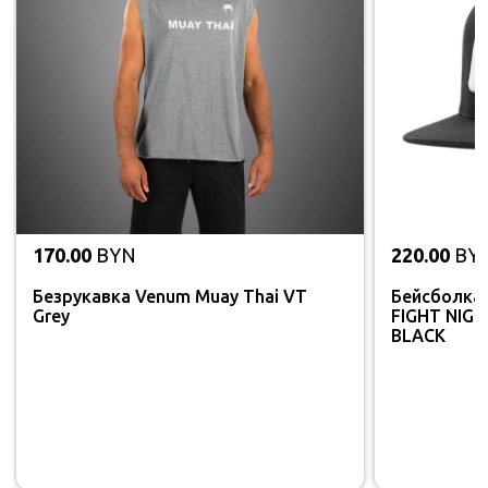
170.00
BYN
220.00
BY
Безрукавка Venum Muay Thai VT
Бейсболка
Grey
FIGHT NIG
BLACK