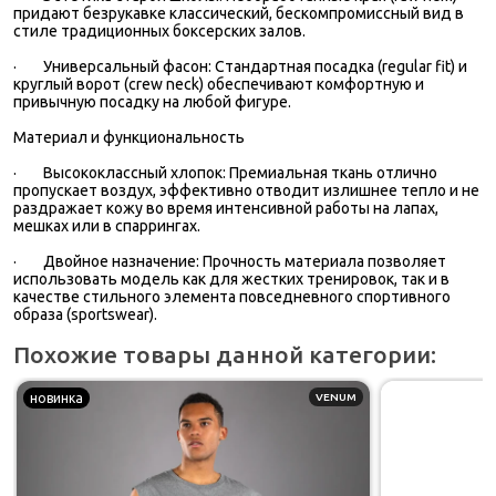
придают безрукавке классический, бескомпромиссный вид в
стиле традиционных боксерских залов.
·
Универсальный фасон: Стандартная посадка (regular fit) и
круглый ворот (crew neck) обеспечивают комфортную и
привычную посадку на любой фигуре.
Материал и функциональность
·
Высококлассный хлопок: Премиальная ткань отлично
пропускает воздух, эффективно отводит излишнее тепло и не
раздражает кожу во время интенсивной работы на лапах,
мешках или в спаррингах.
·
Двойное назначение: Прочность материала позволяет
использовать модель как для жестких тренировок, так и в
качестве стильного элемента повседневного спортивного
образа (sportswear).
Похожие товары данной категории:
новинка
VENUM