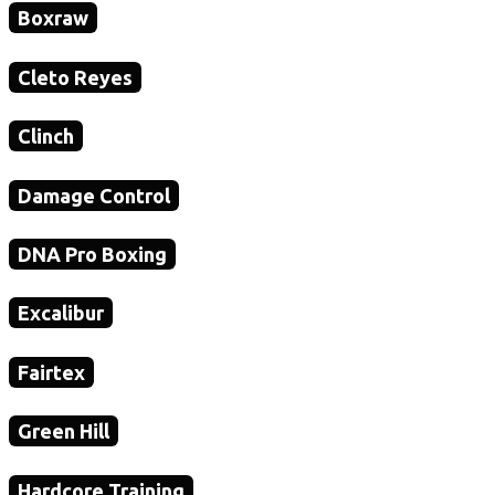
Boxraw
Cleto Reyes
Clinch
Damage Control
DNA Pro Boxing
Excalibur
Fairtex
Green Hill
Hardcore Training