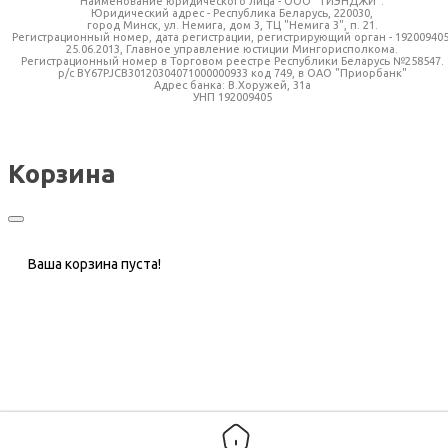
Наименование юридического лица - ООО "ТИЭНДЖИ".
Юридический адрес - Республика Беларусь, 220030,
город Минск, ул. Немига, дом 3, ТЦ "Немига 3", п. 21.
Регистрационный номер, дата регистрации, регистрирующий орган - 192009405
25.06.2013, Главное управление юстиции Мингорисполкома.
Регистрационный номер в Торговом реестре Республики Беларусь №258547.
р/с BY67PJCB30120304071000000933 код 749, в ОАО "Приорбанк"
Адрес банка: В.Хоружей, 31а
УНП 192009405
Корзина
Ваша корзина пуста!