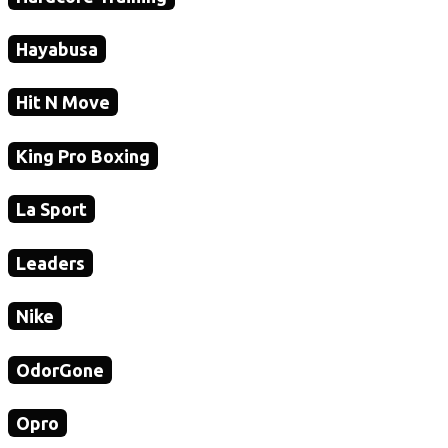
Hayabusa
Hit N Move
King Pro Boxing
La Sport
Leaders
Nike
OdorGone
Opro