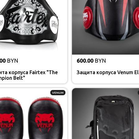
00
BYN
600.00
BYN
та корпуса Fairtex "The
Защита корпуса Venum El
pion Belt"
VENUM