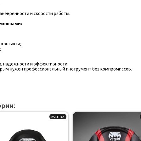
;
анёвренности и скорости работы.
зменными:
 контакта;
;
а, надежности и эффективности.
орым нужен профессиональный инструмент без компромиссов.
ории:
FAIRTEX