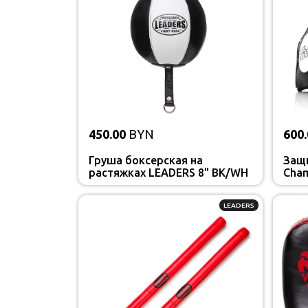
450.00
BYN
600.
Груша боксерская на
Защи
растяжках LEADERS 8" BK/WH
Cham
LEADERS