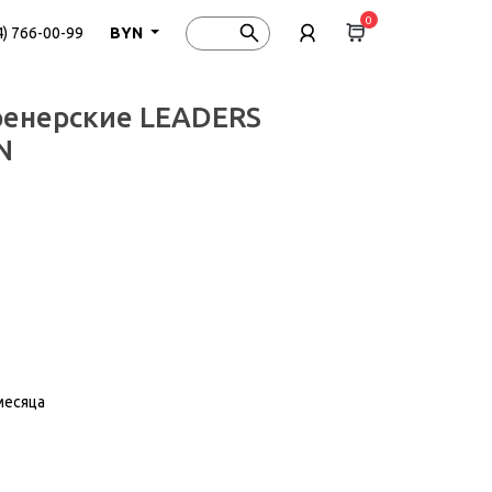
0
4) 766-00-99
BYN
ренерские LEADERS
N
месяца