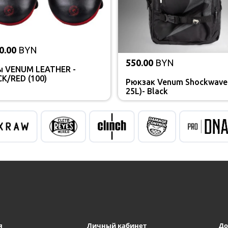
0.00
BYN
550.00
BYN
ы VENUM LEATHER -
K/RED (100)
Рюкзак Venum Shockwave 
25L)- Black
я
Личный кабинет
До