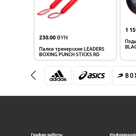
1 15
230.00
BYN
Пэд
BLAC
Палки тренерские LEADERS
BOXING PUNCH STICKS RD
График работы
Информаци