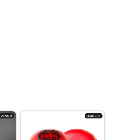
VENUM
LEADERS