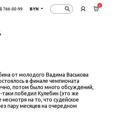
0
4) 766-00-99
BYN
д
лебина от молодого Вадима Васькова
состоялось в финале чемпионата
нечно, потом было много обсуждений,
се-таки победил Кулебин (это же
 несмотря на то, что судейское
ез пару месяцев на очередном