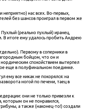
 неприятно) нас всех. Во-первых,
телей без шансов проиграл в первом же
 Пухлый (реально пухлый) иранец,
ом. В итоге ему удалось пробить Андрею
тдельно). Первому в соперники в
агородным бойцом, что он и
с нордическим спокойствием вытерпел
ное еще в полуфинальном поединке.
 ему все никак не покорялся: на
азворота ногой по печени, таец в
дерации: они не только привезли к
, которым он не понравился,
трибуны, а также (наконец-то!) создали