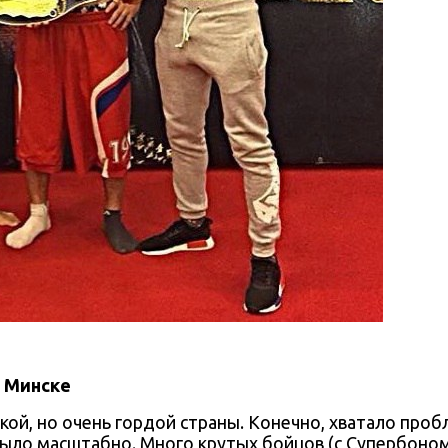
в Минске
ой, но очень гордой страны. Конечно, хватало проб
 было масштабно. Много крутых бойцов (с Супербоном