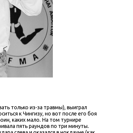
ать только из-за травмы), выиграл
иться к Чингизу, но вот после его боя
оин, каких мало. На том турнире
ивала пять раундов по три минуты.
дара слева и оказался в нокдауне (как