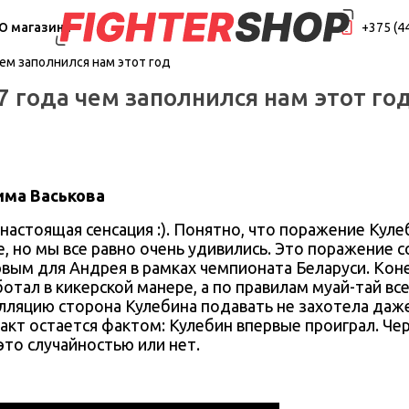
О магазине
+375 (4
ем заполнился нам этот год
 года чем заполнился нам этот го
има Васькова
 настоящая сенсация :). Понятно, что поражение Ку
, но мы все равно очень удивились. Это поражение 
ервым для Андрея в рамках чемпионата Беларуси. Ко
аботал в кикерской манере, а по правилам муай-тай в
лляцию сторона Кулебина подавать не захотела даже
кт остается фактом: Кулебин впервые проиграл. Чер
то случайностью или нет.