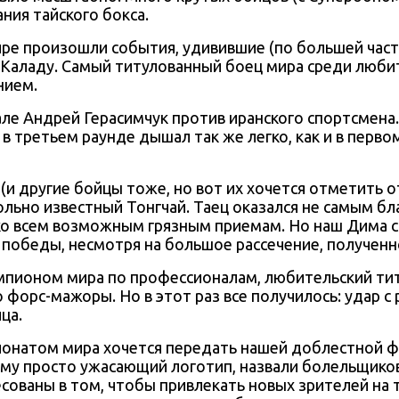
ния тайского бокса.
ре произошли события, удивившие (по большей части
 Каладу. Самый титулованный боец мира среди люби
нием.
ле Андрей Герасимчук против иранского спортсмена.
и в третьем раунде дышал так же легко, как и в перв
(и другие бойцы тоже, но вот их хочется отметить о
льно известный Тонгчай. Таец оказался не самым бл
 ко всем возможным грязным приемам. Но наш Дима 
 победы, несмотря на большое рассечение, получен
мпионом мира по профессионалам, любительский титул
форс-мажоры. Но в этот раз все получилось: удар с р
ца.
ионатом мира хочется передать нашей доблестной фе
нему просто ужасающий логотип, назвали болельщиков
ресованы в том, чтобы привлекать новых зрителей на 