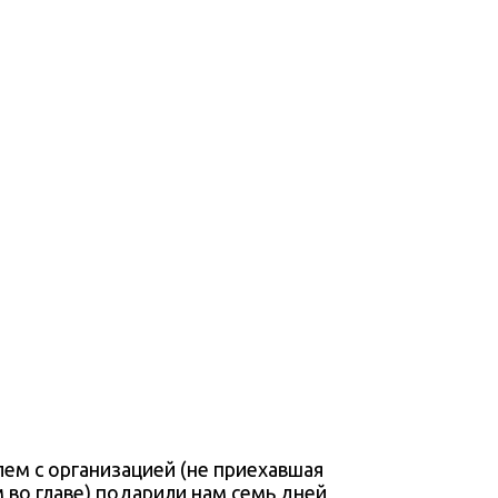
лем с организацией (не приехавшая
 во главе) подарили нам семь дней