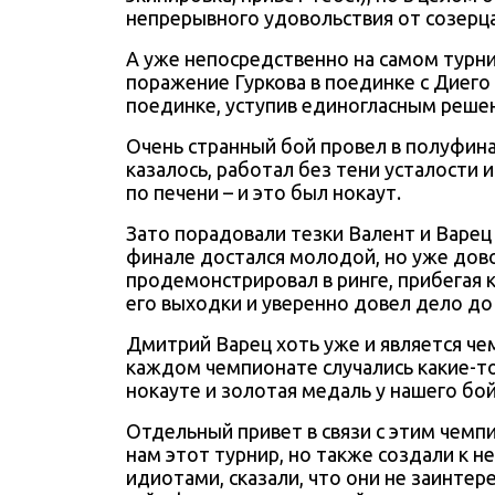
непрерывного удовольствия от созерца
А уже непосредственно на самом турни
поражение Гуркова в поединке с Диего
поединке, уступив единогласным реше
Очень странный бой провел в полуфина
казалось, работал без тени усталости 
по печени – и это был нокаут.
Зато порадовали тезки Валент и Варец 
финале достался молодой, но уже дово
продемонстрировал в ринге, прибегая
его выходки и уверенно довел дело до
Дмитрий Варец хоть уже и является че
каждом чемпионате случались какие-то 
нокауте и золотая медаль у нашего бой
Отдельный привет в связи с этим чемп
нам этот турнир, но также создали к 
идиотами
, сказали, что они не заинте