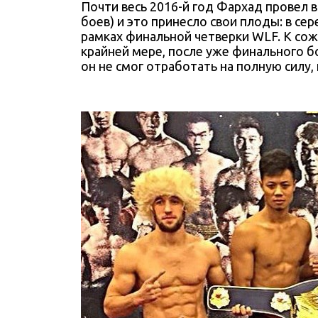
Почти весь 2016-й год Фархад провел в
боев) и это принесло свои плоды: в се
рамках финальной четверки WLF. К сож
крайней мере, после уже финального бо
он не смог отработать на полную силу