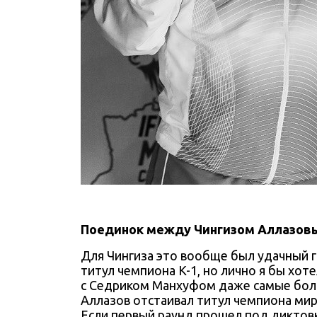
Поединок между Чингизом Аллазов
Для Чингиза это вообще был удачный г
титул чемпиона K-1, но лично я бы хот
с Седриком Манхуфом даже самые больши
Аллазов отстаивал титул чемпиона мир
Если первый раунд прошел под диктовку