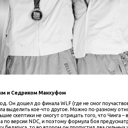
ым и Седриком Манхуфом
од. Он дошел до финала WLF (где не смог поучаствов
ела выделить кое-что другое. Можно по-разному относ
е скептики не смогут отрицать того, что Чинга – в
а по версии NDC, и поэтому формула боя предусматр
 беларуса, то во втором он пропустил два сильных у