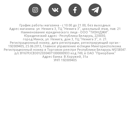
График работы магазина - c 10.00 до 21.00, без выходных
Адрес магазина: ул. Немига 3, ТЦ "Немига 3", цокольный этаж, пав. 21
Наименование юридического лица - ООО "ТИЭНДЖИ".
Юридический адрес - Республика Беларусь, 220030,
город Минск, ул. Немига, дом 3, ТЦ "Немига 3", п. 21.
Регистрационный номер, дата регистрации, регистрирующий орган -
192009405, 25.06.2013, Главное управление юстиции Мингорисполкома.
Регистрационный номер в Торговом реестре Республики Беларусь №258547.
р/с BY67PJCB30120304071000000933 код 749, в ОАО "Приорбанк"
Адрес банка: В.Хоружей, 31а
УНП 192009405